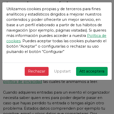
Los datos mínimos para
Utilizamos cookies propias y de terceros para fines
la correcta prestación de
analíticos y estadísticos dirigidos a mejorar nuestros
contenidos y poder ofrecerte un mejor servicio, en
los servicios
Kultura
base a un perfil elaborado a partir de tus hábitos de
navegación (por ejemplo, páginas visitadas). Si quieres
Ayuntamiento Bilbao
más información puedes acceder a nuestra
Política de
cookies
. Puedes aceptar todas las cookies pulsando el
Nos gusta la transparencia y que nuestros usuarios y sus
botón “Aceptar” o configurarlas o rechazar su uso
datos se encuentren protegidos, es por ello que
pulsando el botón “Configurar”
informamos de los datos mínimos necesarios para que
nuestros servicios puedan funcionar.
Cuando te creas una cuenta en Kultura Ayuntamiento
Rechazar
Uppstart
Att acceptera
Bilbao debes de aceptar los
Términos y condiciones y la
política de privacidad
las cuales te animamos a leer.
Cuando adquieres entradas para un evento el organizador
necesita saber quien eres para poder dejarte pasar en
caso que hayas perdido tu entrada o tengas algún otro
problema. Estados datos comprenden por ejemplo tu
nombre, email y otros datos que completaras. Por