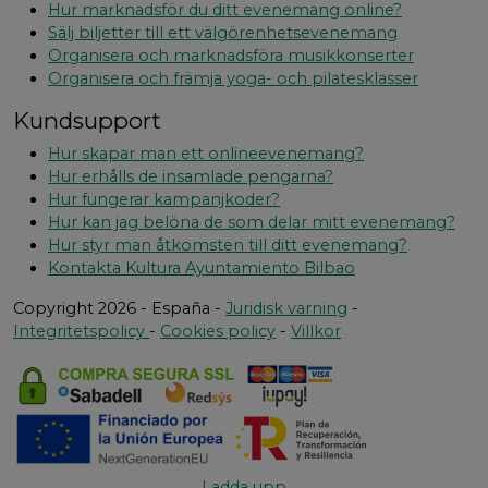
Hur marknadsför du ditt evenemang online?
Sälj biljetter till ett välgörenhetsevenemang
Organisera och marknadsföra musikkonserter
Organisera och främja yoga- och pilatesklasser
Kundsupport
Hur skapar man ett onlineevenemang?
Hur erhålls de insamlade pengarna?
Hur fungerar kampanjkoder?
Hur kan jag belöna de som delar mitt evenemang?
Hur styr man åtkomsten till ditt evenemang?
Kontakta Kultura Ayuntamiento Bilbao
Copyright 2026 - España -
Juridisk varning
-
Integritetspolicy
-
Cookies policy
-
Villkor
Ladda upp