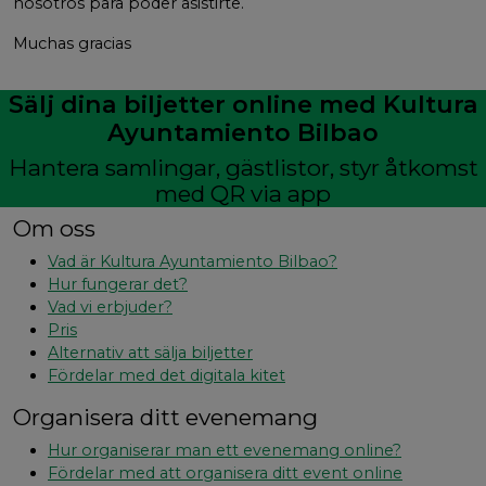
nosotros para poder asistirte.
Muchas gracias
Sälj dina biljetter online med Kultura
Ayuntamiento Bilbao
Hantera samlingar, gästlistor, styr åtkomst
med QR via app
Om oss
Vad är Kultura Ayuntamiento Bilbao?
Hur fungerar det?
Vad vi erbjuder?
Pris
Alternativ att sälja biljetter
Fördelar med det digitala kitet
Organisera ditt evenemang
Hur organiserar man ett evenemang online?
Fördelar med att organisera ditt event online