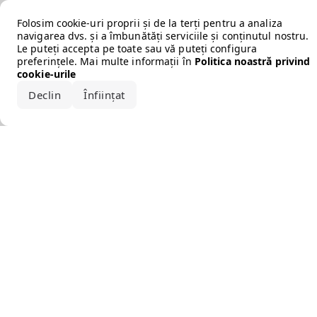
Error loading the brand
Folosim cookie-uri proprii și de la terți pentru a analiza
navigarea dvs. și a îmbunătăți serviciile și conținutul nostru.
Le puteți accepta pe toate sau vă puteți configura
preferințele. Mai multe informații în
Politica noastră privind
cookie-urile
Declin
Înființat
Acceptă tot