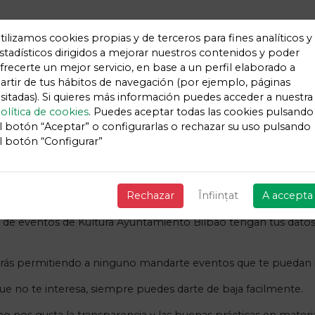
tilizamos cookies propias y de terceros para fines analíticos y
stadísticos dirigidos a mejorar nuestros contenidos y poder
frecerte un mejor servicio, en base a un perfil elaborado a
artir de tus hábitos de navegación (por ejemplo, páginas
ficaciones de eventos relacio
isitadas). Si quieres más información puedes acceder a nuestra
olítica de cookies
. Puedes aceptar todas las cookies pulsando
Kultura Ayuntamiento Bilbao
l botón “Aceptar” o configurarlas o rechazar su uso pulsando
l botón “Configurar”
 con las entradas adquiridas de los organizadores o Kultura 
 les has adquirido la entrada como Kultura Ayuntamiento Bilb
Rechazar
Înființat
A accepta
de eventos de Kultura Ayuntamiento Bilbao tengan tus datos, 
tarás permitiendo a ninguno mandarte eventos que te puedan i
ue no te interesa, siempre puedes darte de baja facilmente.