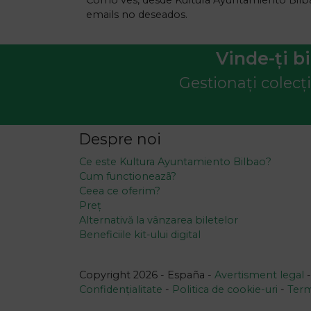
Como ves, desde Kultura Ayuntamiento Bilbao
emails no deseados.
Vinde-ți b
Gestionați colecții
Despre noi
Ce este Kultura Ayuntamiento Bilbao?
Cum functioneazã?
Ceea ce oferim?
Preț
Alternativă la vânzarea biletelor
Beneficiile kit-ului digital
Copyright 2026 - España -
Avertisment legal
Confidențialitate
-
Politica de cookie-uri
-
Term