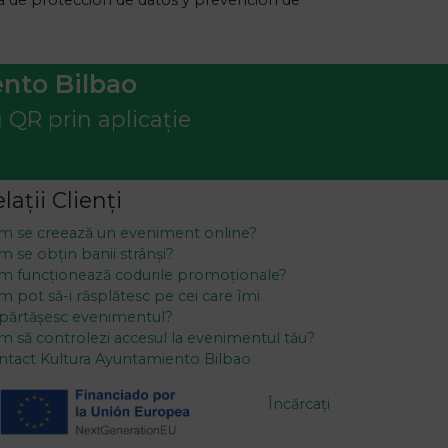
ia de protección de datos y prevención de
ento Bilbao
cu QR prin aplicație
lații Clienți
m se creează un eveniment online?
 se obțin banii strânși?
m funcționează codurile promoționale?
 pot să-i răsplătesc pe cei care îmi
părtășesc evenimentul?
m să controlezi accesul la evenimentul tău?
ntact Kultura Ayuntamiento Bilbao
Încărcați