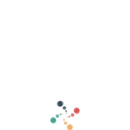
+3
תאריך התחלה
שעת התחלה
2 שעות -> HH:mm
תאריך בפורמט dd-mm-yyyy
Añ
להוסיף עוד תאריכים
מחיר
כותרת:
שם הכרטיסים, למשל: כניסה כללית, כניסה חופשית,
Los asistente
2 משקאות, מתנה וכו'.
pagarán
IVA
incluido.
El organizador
recibirá
IVA
incluido.
וסף ערך נוסף
טיסים שלך כדי שנוכל להציג אותו בין האירועים שלנו ובכך להשיג
הפצה גדולה יותר.
שים את כתובת ה-URL כדי להשיג את הכרטיסים: