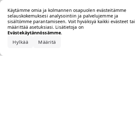
Error loading the brand
Käytämme omia ja kolmannen osapuolen evästeitämme
selauskokemuksesi analysointiin ja palvelujemme ja
sisältömme parantamiseen. Voit hyväksyä kaikki evästeet tai
määrittää asetuksiasi. Lisätietoja on
Evästekäytännössämme
.
Hylkää
Määritä
Hyväksy kaikki