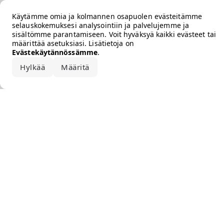
Error loading the brand
Käytämme omia ja kolmannen osapuolen evästeitämme
selauskokemuksesi analysointiin ja palvelujemme ja
sisältömme parantamiseen. Voit hyväksyä kaikki evästeet tai
määrittää asetuksiasi. Lisätietoja on
Evästekäytännössämme
.
Hylkää
Määritä
Hyväksy kaikki