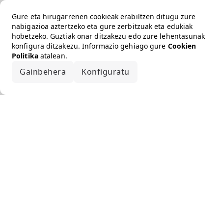
Gure eta hirugarrenen cookieak erabiltzen ditugu zure
nabigazioa aztertzeko eta gure zerbitzuak eta edukiak
hobetzeko. Guztiak onar ditzakezu edo zure lehentasunak
konfigura ditzakezu. Informazio gehiago gure
Cookien
Politika
atalean.
Gainbehera
Konfiguratu
Onartu guztiak